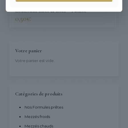
Loukoum miel & noix – l’unité
0,50
€
Votre panier
Votre panier est vide.
Catégories de produits
Nos Formules prêtes
Mezzés froids
Mezzés chauds