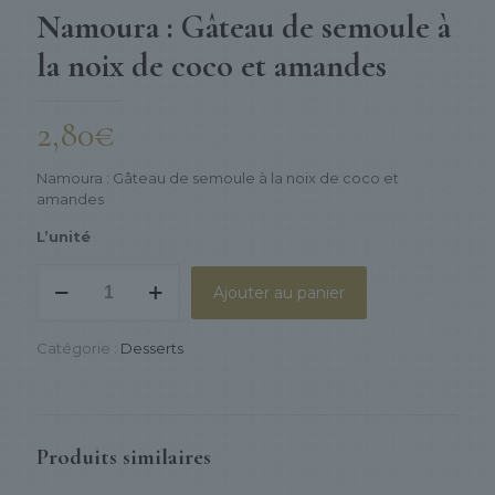
Namoura : Gâteau de semoule à
la noix de coco et amandes
2,80
€
Namoura : Gâteau de semoule à la noix de coco et
amandes
L’unité
quantité
Ajouter au panier
de
Namoura
:
Catégorie :
Desserts
Gâteau
de
semoule
à
la
Produits similaires
noix
de