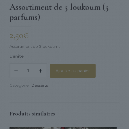
Assortiment de 5 loukoum (5
parfums)
2,50
€
Assortiment de 5 loukoums
L’unité
quantité
Ajouter au panier
de
Assortiment
de
Catégorie :
Desserts
5
loukoum
(5
parfums)
Produits similaires