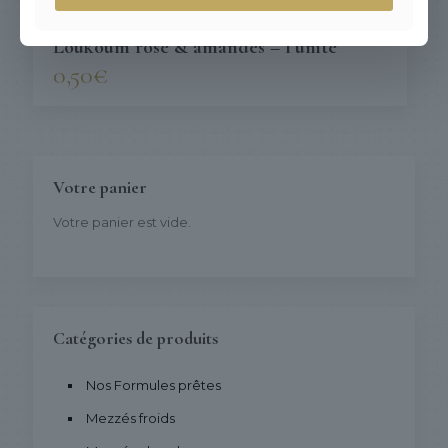
Loukoum rose & amandes – l’unité
0,50
€
Votre panier
Votre panier est vide.
Catégories de produits
Nos Formules prêtes
Mezzés froids