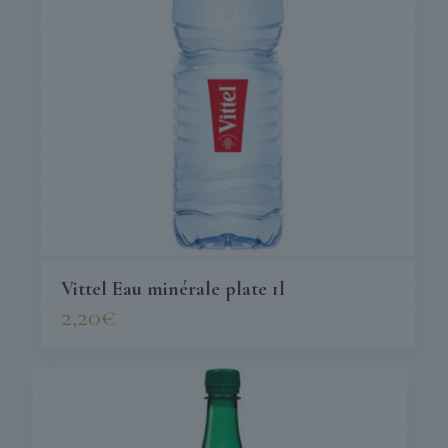
Vittel Eau minérale plate 1l
2,20
€