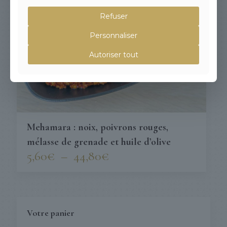
Refuser
Personnaliser
Autoriser tout
Mehamara : noix, poivrons rouges,
mélasse de grenade et huile d’olive
Plage
5,60
€
–
44,80
€
de
prix :
5,60€
à
44,80€
Votre panier