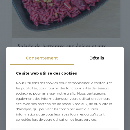
Salade de betterave aux épices et aux
noix : betteraves cuites, noix, mélasse de
Consentement
Détails
grenade, crème
Plage
5,40
€
–
43,20
€
Ce site web utilise des cookies
de
prix :
Nous utilisons des cookies pour personnaliser le contenu et
5,40€
les publicités, pour fournir des fonctionnalités de réseaux
à
sociaux et pour analyser notre trafic. Nous partageons
43,20€
également des informations sur votre utilisation de notre
site avec nos partenaires de réseaux sociaux, de publicité et
d'analyse, qui peuvent les combiner avec d'autres
informations que vous leur avez fournies ou qu'ils ont
collectées lors de votre utilisation de leurs services.