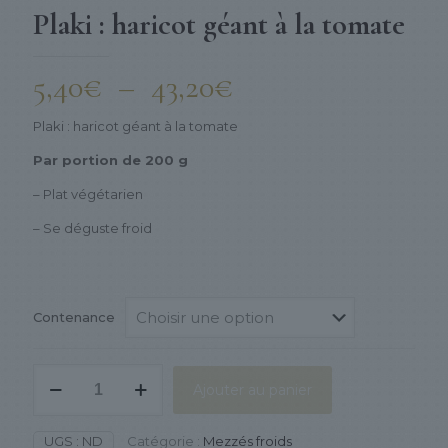
Plaki : haricot géant à la tomate
Plage
5,40
€
–
43,20
€
de
Plaki : haricot géant à la tomate
prix :
Par portion de 200 g
5,40€
– Plat végétarien
à
43,20€
– Se déguste froid
Contenance
quantité
Ajouter au panier
de
Plaki
:
UGS :
ND
Catégorie :
Mezzés froids