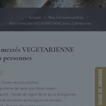
Accueil
Nos Formules prêtes
Box à mezzés VEGETARIENNE pour 2 personnes
à mezzés VEGETARIENNE
2 personnes
€
Purée de pois chiches
pomme de terre aux olives noires
nshi : Feuille de vigne farcie au riz & légumes
boulé arménien au boulgour et tomate