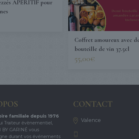
ezzés APERITIF pour
nes
Coffret amoureux avec d
bouteille de vin 37.5cl
55,00
€
OPOS
CONTACT
ire familiale depuis 1976
Valence
ui Traiteur évènementiel,
 BY GARINÉ vous
07 499 27 999
ne durant vos événements