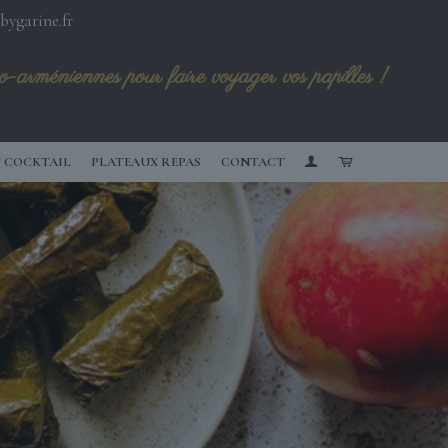
bygarine.fr
-arméniennes pour faire voyager vos papilles !
 COCKTAIL
PLATEAUX REPAS
CONTACT