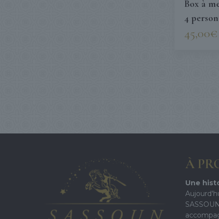
Box à m
4 person
45,00
€
À PR
Une histo
Aujourd'h
SASSOUN
accompag