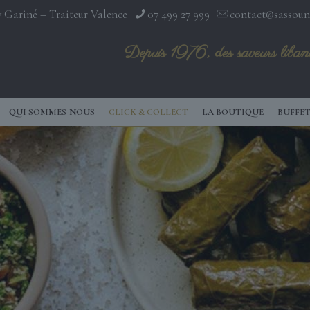
 Gariné – Traiteur Valence
07 499 27 999
contact@sassoun
Depuis 1976, des saveurs libano
QUI SOMMES-NOUS
CLICK & COLLECT
LA BOUTIQUE
BUFFET