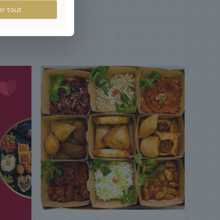
er tout
RIENNE
s