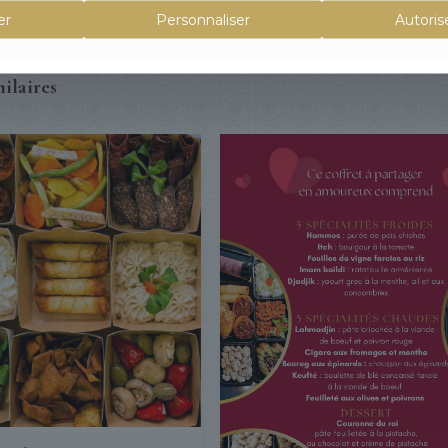
er
Personnaliser
Autoris
VEGETA
pour
2
ilaires
personne