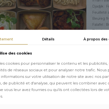
Imam Bail
Djadjik : 
Feuilleté 
Beureg f
Falafel : 
Brioche 
Cigare au
tement
Détails
À propos des
Beureg au
Le pain pi
ilise des cookies
Les compa
des cookies pour personnaliser le contenu et les publicités, 
de réchau
ités de réseaux sociaux et pour analyser notre trafic. Nous
♻️ L’emba
nformations sur votre utilisation de notre site avec nos pa
, de publicité et d'analyse, qui peuvent les combiner avec 
quantité
 vous leur avez fournies ou qu'ils ont collectées lors de votr
de
s.
Box
Catégorie
à
mezzés