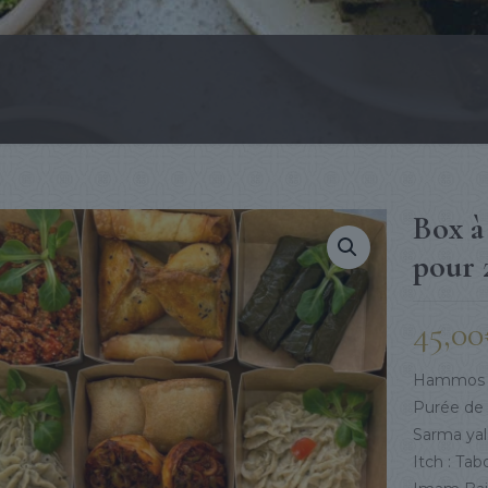
Box 
pour 
45,00
Hammos : 
Purée de 
Sarma yala
Itch : Ta