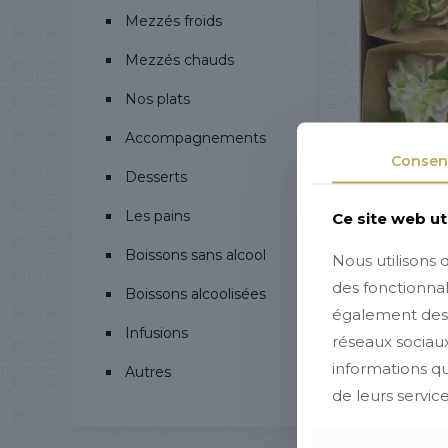
Mezzés froids
Mezzés chauds
Nos plats
Accompagnements
Consen
Desserts
Les pains
Ce site web ut
Boissons sans alcool
Nous utilisons 
des fonctionnal
Boissons alcoolisées
également des i
Infusions
réseaux sociaux
informations que
Autres
de leurs service