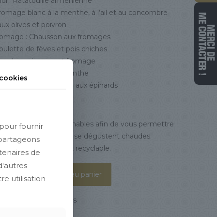
di : Ratatouille arménienne
Fromage blanc à la menthe, à l’ail et au concombre
aux olives et poivron
romage : Chausson aux fromages
Boulette de fèves et pois chiches
aux champignons et fromage
x fromages et à la menthe
cookies
x épinards : chausson aux épinards
ta est inclus.
rtiments sont détachables afin de vous permettre
pour fournir
ffer les spécialités qui se dégustent chaudes.
 partageons
llage est entièrement recyclable.
rtenaires de
d'autres
Ajouter au panier
e utilisation
 :
Nos Formules prêtes