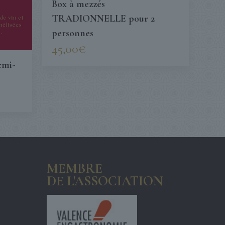
Box à mezzés
TRADIONNELLE pour 2
personnes
45,00
€
emi-
MEMBRE
DE L'ASSOCIATION