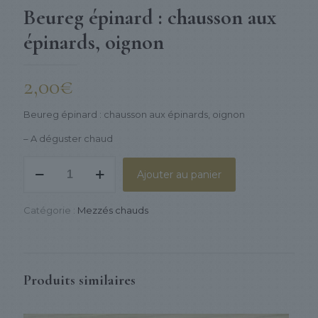
Beureg épinard : chausson aux
épinards, oignon
2,00
€
Beureg épinard : chausson aux épinards, oignon
– A déguster chaud
quantité
Ajouter au panier
de
Beureg
épinard
Catégorie :
Mezzés chauds
:
chausson
aux
épinards,
oignon
Produits similaires