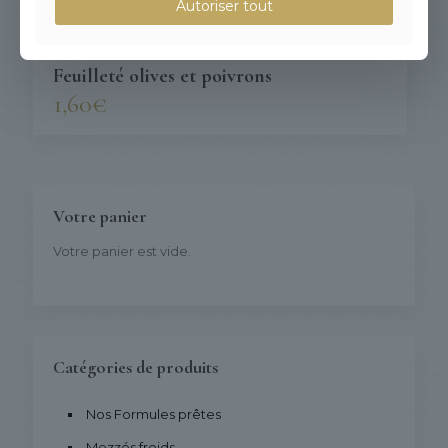
Autoriser tout
Feuilleté olives et poivrons
1,60
€
Votre panier
Votre panier est vide.
Catégories de produits
Nos Formules prêtes
Mezzés froids