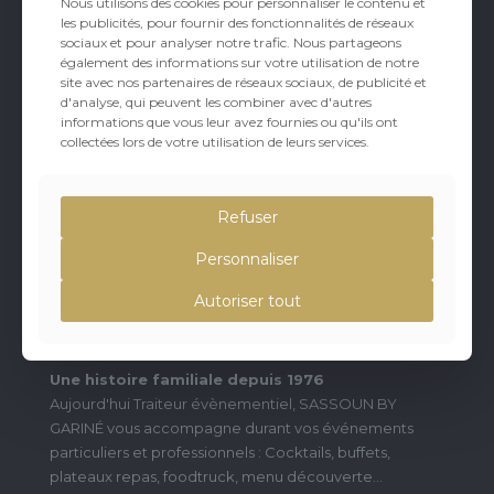
Nous utilisons des cookies pour personnaliser le contenu et
les publicités, pour fournir des fonctionnalités de réseaux
sociaux et pour analyser notre trafic. Nous partageons
également des informations sur votre utilisation de notre
site avec nos partenaires de réseaux sociaux, de publicité et
d'analyse, qui peuvent les combiner avec d'autres
informations que vous leur avez fournies ou qu'ils ont
collectées lors de votre utilisation de leurs services.
Refuser
Personnaliser
Autoriser tout
À PROPOS
Une histoire familiale depuis 1976
Aujourd'hui Traiteur évènementiel, SASSOUN BY
GARINÉ vous accompagne durant vos événements
particuliers et professionnels : Cocktails, buffets,
plateaux repas, foodtruck, menu découverte...