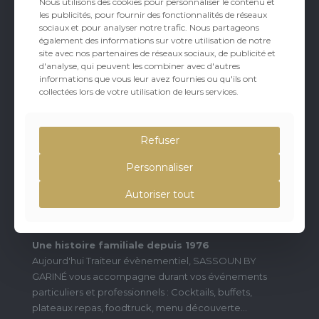
Nous utilisons des cookies pour personnaliser le contenu et
les publicités, pour fournir des fonctionnalités de réseaux
sociaux et pour analyser notre trafic. Nous partageons
également des informations sur votre utilisation de notre
site avec nos partenaires de réseaux sociaux, de publicité et
d'analyse, qui peuvent les combiner avec d'autres
informations que vous leur avez fournies ou qu'ils ont
collectées lors de votre utilisation de leurs services.
Refuser
Personnaliser
Autoriser tout
À PROPOS
Une histoire familiale depuis 1976
Aujourd'hui Traiteur évènementiel, SASSOUN BY
GARINÉ vous accompagne durant vos événements
particuliers et professionnels : Cocktails, buffets,
plateaux repas, foodtruck, menu découverte...