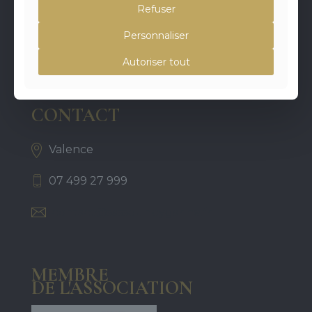
Refuser
GARINÉ vous accompagne durant vos événements
particuliers et professionnels : Cocktails, buffets,
Personnaliser
plateaux repas, foodtruck, menu découverte...
Autoriser tout
CONTACT
Valence
07 499 27 999
contact@sassounbygarine.fr
MEMBRE
DE L'ASSOCIATION