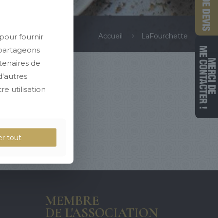
pour fournir
Accueil
LaFourchette
 partageons
rtenaires de
d'autres
e utilisation
er tout
MEMBRE
DE L'ASSOCIATION