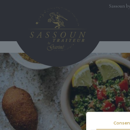
Sassoun by
Consen