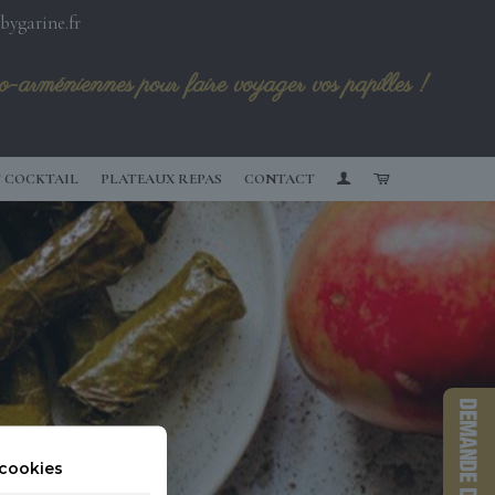
bygarine.fr
-arméniennes pour faire voyager vos papilles !
 COCKTAIL
PLATEAUX REPAS
CONTACT
cookies