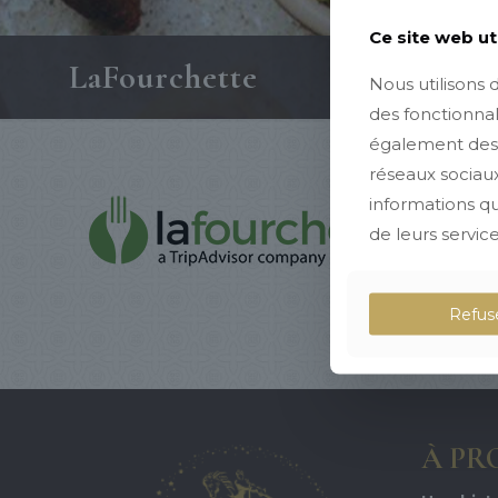
Ce site web ut
LaFourchette
Nous utilisons 
des fonctionnal
également des i
réseaux sociaux
informations que
de leurs service
Refus
À PR