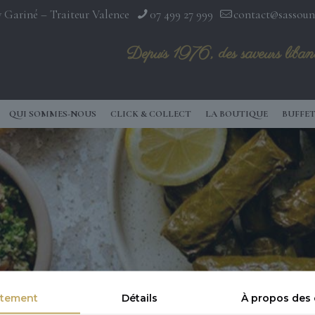
 Gariné – Traiteur Valence
07 499 27 999
contact@sassoun
Depuis 1976, des saveurs libano
QUI SOMMES-NOUS
CLICK & COLLECT
LA BOUTIQUE
BUFFET
tement
Détails
À propos des