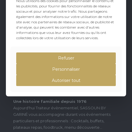
Nous utilisons des cookies pour personnaliser le contenu et
les publicités, pour fournir des fonctionnalités de réseaux
sociaux et pour analyser notre trafic. Nous partageons
également des informations sur votre utilisation de notre
site avec nos partenaires de réseaux sociaux, de publicité et
d'analyse, qui peuvent les combiner avec d'autres
informations que vous leur avez fournies ou qu'ils ont
collectées lors de votre utilisation de leurs services.
Refuser
Personnaliser
Autoriser tout
À PROPOS
Une histoire familiale depuis 1976
Aujourd'hui Traiteur évènementiel, SASSOUN BY
GARINÉ vous accompagne durant vos événements
particuliers et professionnels : Cocktails, buffets,
plateaux repas, foodtruck, menu découverte...